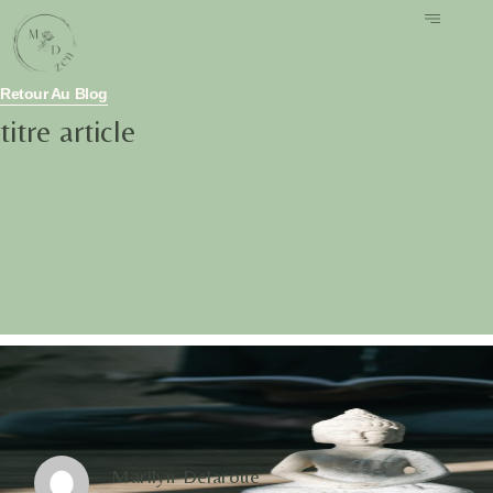
Retour Au Blog
titre article
Marilyn Delaroue