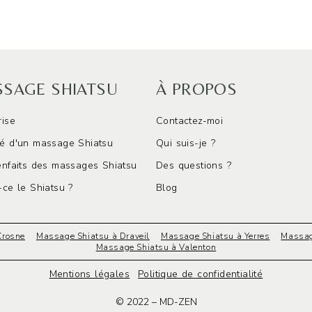
SAGE SHIATSU
À PROPOS
rise
Contactez-moi
é d'un massage Shiatsu
Qui suis-je ?
enfaits des massages Shiatsu
Des questions ?
-ce le Shiatsu ?
Blog
Crosne
Massage Shiatsu à Draveil
Massage Shiatsu à Yerres
Massag
Massage Shiatsu à Valenton
Mentions légales
Politique de confidentialité
© 2022 – MD-ZEN