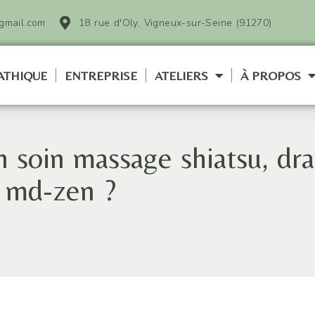
gmail.com
18 rue d'Oly, Vigneux-sur-Seine (91270)
ATHIQUE
ENTREPRISE
ATELIERS
À PROPOS
soin massage shiatsu, dra
n md-zen ?