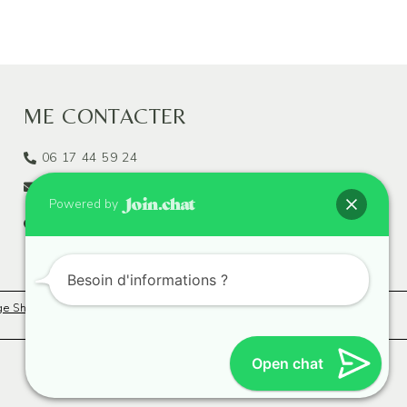
ME CONTACTER
06 17 44 59 24
marilyndelaroue.zen@gmail.com
Powered by
18 rue d'oly, Vigneux-sur-Seine
(91270)
Besoin d'informations ?
e Shiatsu à Brunoy
Massage Shiatsu à Athis-Mons
Open chat