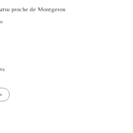
iatsu proche de Montgeron
on
ns
es