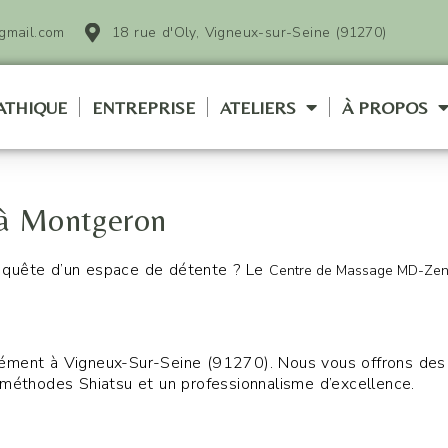
gmail.com
18 rue d'Oly, Vigneux-sur-Seine (91270)
ATHIQUE
ENTREPRISE
ATELIERS
À PROPOS
 à Montgeron
 quête d’un espace de détente ? Le
Centre de Massage MD-Ze
sément à Vigneux-Sur-Seine (91270). Nous vous offrons des 
 méthodes Shiatsu et un professionnalisme d’excellence.