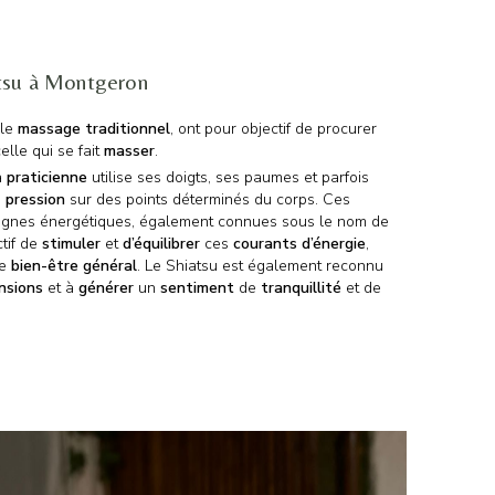
atsu à Montgeron
 le
massage traditionnel
, ont pour objectif de procurer
elle qui se fait
masser
.
a
praticienne
utilise ses doigts, ses paumes et parfois
e
pression
sur des points déterminés du corps. Ces
 lignes énergétiques, également connues sous le nom de
ctif de
stimuler
et
d’équilibrer
ces
courants
d’énergie
,
le
bien-être général
. Le Shiatsu est également reconnu
nsions
et à
générer
un
sentiment
de
tranquillité
et de