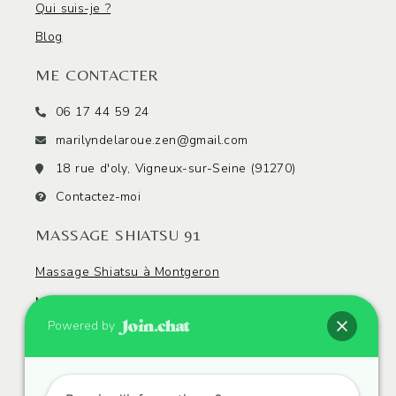
Qui suis-je ?
Blog
ME CONTACTER
06 17 44 59 24
marilyndelaroue.zen@gmail.com
18 rue d'oly, Vigneux-sur-Seine (91270)
Contactez-moi
MASSAGE SHIATSU 91
Massage Shiatsu à Montgeron
Massage Shiatsu à Crosne
Powered by
Massage Shiatsu à Draveil
Massage Shiatsu à Yerres
Massage Shiatsu à Brunoy