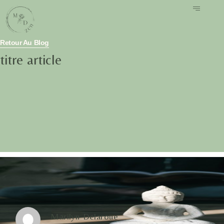
Retour Au Blog
titre article
Marilyn Delaroue